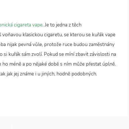
onická cigareta vape
. Je to jedna z těch
liš voňavou klasickou cigaretu, se kterou se kuřák vape
třeba nijak pevná vůle, protože ruce budou zaměstnány
co si kuřák sám zvolí. Pokud se míní zbavit závislosti na
e ho méně a po nějaké době s ním může přestat úplně.
tak jak jej známe i u jiných, hodně podobných.