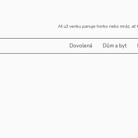
Skip
to
content
Ať už venku panuje horko nebo mráz, ať ta
Dovolená
Dům a byt