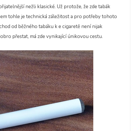
ijatelnější nežli klasické. Už protože, že zde tabák
m tohle je technická záležitost a pro potřeby tohoto
echod od běžného tabáku k e cigaretě není nijak
dobro přestat, má zde vynikající únikovou cestu.