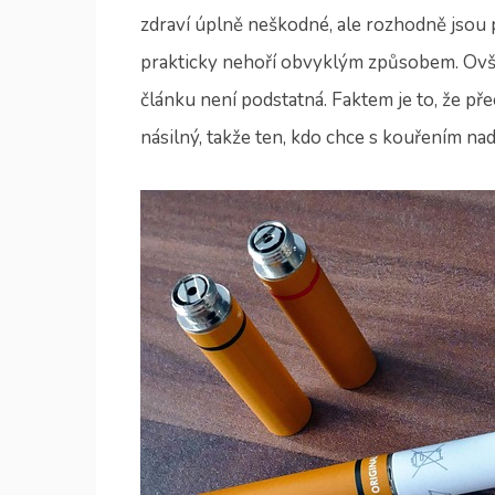
zdraví úplně neškodné, ale rozhodně jsou př
prakticky nehoří obvyklým způsobem. Ovše
článku není podstatná. Faktem je to, že př
násilný, takže ten, kdo chce s kouřením na