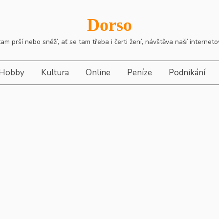
Dorso
m prší nebo sněží, ať se tam třeba i čerti žení, návštěva naší interne
Hobby
Kultura
Online
Peníze
Podnikání