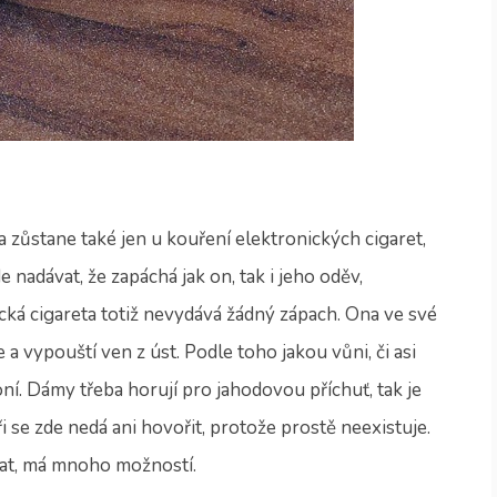
 zůstane také jen u kouření elektronických cigaret,
nadávat, že zapáchá jak on, tak i jeho oděv,
cká cigareta totiž nevydává žádný zápach. Ona ve své
 a vypouští ven z úst. Podle toho jakou vůni, či asi
voní. Dámy třeba horují pro jahodovou příchuť, tak je
i se zde nedá ani hovořit, protože prostě neexistuje.
lat, má mnoho možností.