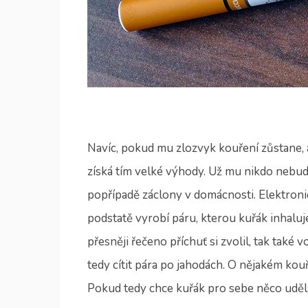
Navíc, pokud mu zlozvyk kouření zůstane, a
získá tím velké výhody. Už mu nikdo nebude 
popřípadě záclony v domácnosti. Elektroni
podstatě vyrobí páru, kterou kuřák inhaluje
přesněji řečeno příchuť si zvolil, tak také 
tedy cítit pára po jahodách. O nějakém kouř
Pokud tedy chce kuřák pro sebe něco udě