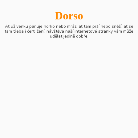
Skip
to
Dorso
content
Ať už venku panuje horko nebo mráz, ať tam prší nebo sněží, ať se
tam třeba i čerti žení, návštěva naší internetové stránky vám může
udělat jedině dobře.