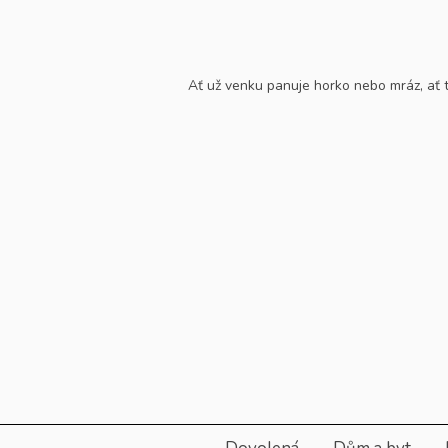
Skip
to
content
Ať už venku panuje horko nebo mráz, ať ta