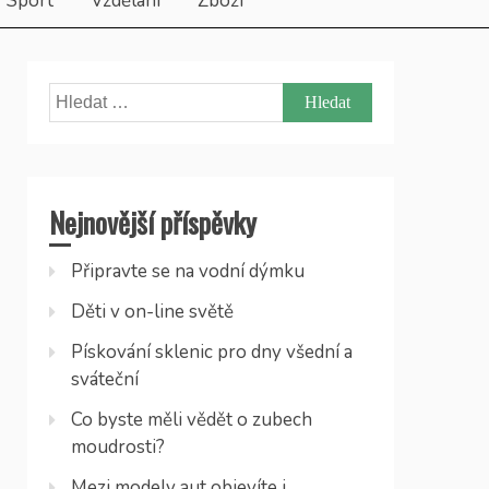
Sport
Vzdělání
Zboží
Vyhledávání
Nejnovější příspěvky
Připravte se na vodní dýmku
Děti v on-line světě
Pískování sklenic pro dny všední a
sváteční
Co byste měli vědět o zubech
moudrosti?
Mezi modely aut objevíte i