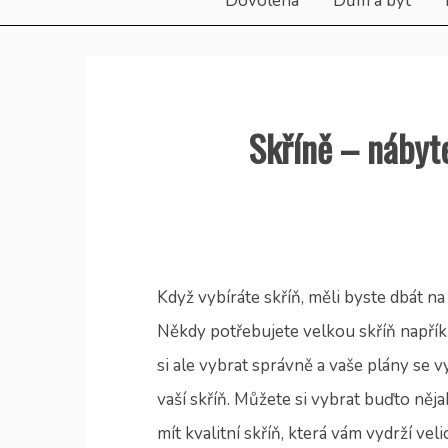
Dovolená
Dům a byt
Skříně – nábyt
Když vybíráte skříň, měli byste dbát na 
Někdy potřebujete velkou skříň napříkl
si ale vybrat správně a vaše plány se 
vaší skříň. Můžete si vybrat buďto něja
mít kvalitní skříň, která vám vydrží vel