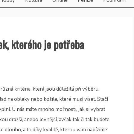
Hobby
Kultura
Online
Peníze
Podnikání
ek, kterého je potřeba
různá kritéria, která jsou důležitá při výběru.
ad na obleky nebo košile, které musí viset. Stačí
vyplní. U nás máte mnoho možností, jak si vybrat
kou dražší, anebo levnější, avšak tak či tak budete
ice dlouho, a to díky kvalitě, kterou vám nabízíme.